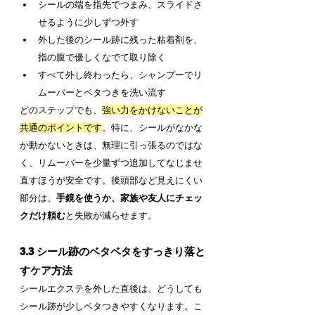
シールの端を指先でつまみ、スライドさ
せるように少しずつ外す
外した後のシール跡に残った粘着剤を、
指の腹で優しくなでて取り除く
すべて外し終わったら、シャンプーでリ
ムーバーとベタつきを洗い流す
どのステップでも、
強い力をかけないことが
共通のポイントです
。特に、シールがなかな
か動かないときは、無理に引っ張るのではな
く、リムーバーを少量ずつ追加してなじませ
直すほうが安全です。後頭部など見えにくい
部分は、
手鏡を使うか、家族や友人にチェッ
クだけ頼む
と失敗が減らせます。
3.3 シール跡のベタベタをすっきり落と
すケア方法
シールエクステを外した直後は、どうしても
シール跡が少しベタつきやすくなります。こ