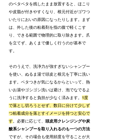
のベタベタを残したまま放置すると、ほこり
や皮脂が付きやすくなり、根元付近がゴワつ
いたりにおいの原因になったりします。まず
は、外した後の粘着剤を指の腹で軽くこす
り、できる範囲で物理的に取り除きます。爪
を立てず、あくまで優しく行うのが基本で
す。
そのうえで、洗浄力が強すぎないシャンプー
を使い、ぬるま湯で頭皮と根元を丁寧に洗い
ます。ベタつきが気になるからといって、熱
いお湯やゴシゴシ洗いは避け、泡でなでるよ
うに洗浄すると負担が少なく済みます。
1度
で落とし切ろうとせず、数日に分けて少しず
つ粘着成分を落とすイメージを持つと安心で
す
。必要に応じて、
頭皮用クレンジングや炭
酸系シャンプーを取り入れるのも一つの方法
ですが、その場合も使用頻度を守ることが大