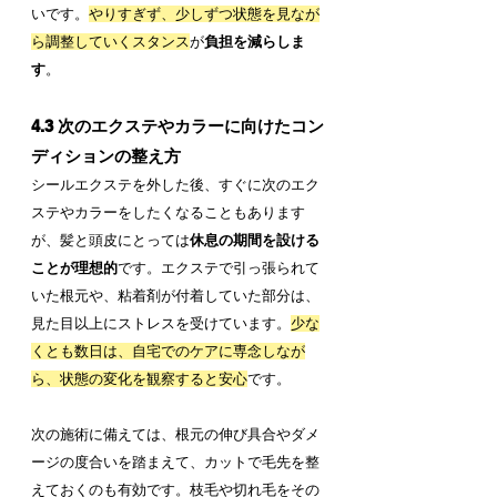
いです。
やりすぎず、少しずつ状態を見なが
ら調整していくスタンス
が
負担を減らしま
す
。
4.3 次のエクステやカラーに向けたコン
ディションの整え方
シールエクステを外した後、すぐに次のエク
ステやカラーをしたくなることもあります
が、髪と頭皮にとっては
休息の期間を設ける
ことが理想的
です。エクステで引っ張られて
いた根元や、粘着剤が付着していた部分は、
見た目以上にストレスを受けています。
少な
くとも数日は、自宅でのケアに専念しなが
ら、状態の変化を観察すると安心
です。
次の施術に備えては、根元の伸び具合やダメ
ージの度合いを踏まえて、カットで毛先を整
えておくのも有効です。枝毛や切れ毛をその