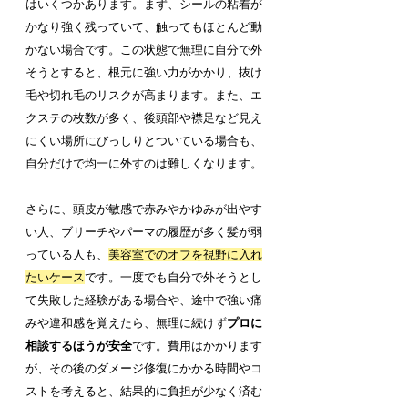
はいくつかあります。まず、シールの粘着が
かなり強く残っていて、触ってもほとんど動
かない場合です。この状態で無理に自分で外
そうとすると、根元に強い力がかかり、抜け
毛や切れ毛のリスクが高まります。また、エ
クステの枚数が多く、後頭部や襟足など見え
にくい場所にびっしりとついている場合も、
自分だけで均一に外すのは難しくなります。
さらに、頭皮が敏感で赤みやかゆみが出やす
い人、ブリーチやパーマの履歴が多く髪が弱
っている人も、
美容室でのオフを視野に入れ
たいケース
です。一度でも自分で外そうとし
て失敗した経験がある場合や、途中で強い痛
みや違和感を覚えたら、無理に続けず
プロに
相談するほうが安全
です。費用はかかります
が、その後のダメージ修復にかかる時間やコ
ストを考えると、結果的に負担が少なく済む