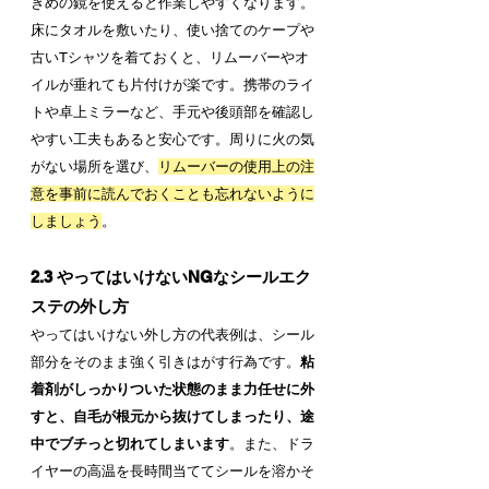
きめの鏡を使えると作業しやすくなります。
床にタオルを敷いたり、使い捨てのケープや
古いTシャツを着ておくと、リムーバーやオ
イルが垂れても片付けが楽です。携帯のライ
トや卓上ミラーなど、手元や後頭部を確認し
やすい工夫もあると安心です。周りに火の気
がない場所を選び、
リムーバーの使用上の注
意を事前に読んでおくことも忘れないように
しましょう
。
2.3 やってはいけないNGなシールエク
ステの外し方
やってはいけない外し方の代表例は、シール
部分をそのまま強く引きはがす行為です。
粘
着剤がしっかりついた状態のまま力任せに外
すと、自毛が根元から抜けてしまったり、途
中でブチっと切れてしまいます
。また、ドラ
イヤーの高温を長時間当ててシールを溶かそ