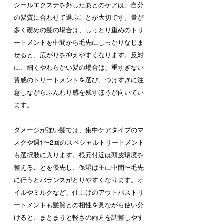
シールエクステを外したあとのケアは、自分
の髪質に合わせて選ぶことが大切です。量が
多く硬めの髪の場合は、しっとり重めのトリ
ートメントを中間から毛先にしっかりなじま
せると、広がりを抑えやすくなります。反対
に、細くやわらかい髪の場合は、重すぎない
質感のトリートメントを選び、つけすぎに注
意しながらふんわり感を残すほうが向いてい
ます。
ダメージが強い髪では、集中ケアタイプのマ
スクや週1〜2回のスペシャルトリートメント
も選択肢に入ります。根元付近は頭皮環境を
整えることを優先し、保湿は主に中間〜毛先
に行うとバランスがとりやすくなります。オ
イルやミルクなど、仕上げのアウトバストリ
ートメントも髪質との相性を見ながら使い分
けると、まとまりと軽さの両方を調整しやす