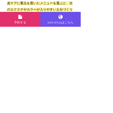
皮ケアに重点を置いたメニューを選ぶと、次
のエクステやカラーが入りやすい土台づくり
につながります
。「またエクステをつける前
提なのか」「しばらく地毛を伸ばしたいの
予約する
web shopはこちら
か」といった今後の方針を伝えておくと、美
容師側もメニュー提案や薬剤選びがしやすく
なるため、
遠慮せず希望を共有することが大
切です
。
6. 渋谷でシールエクステ
の相談をするならTNB 
TOKYO
6.1 シールエクステの外し方や付け替え
で相談できる悩みの例
TNB TOKYOでは、シールエクステ専門のサ