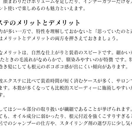
。顔まわりだけボリュームを足したり、インナーカラーだけを
ント使いで楽しめるのも魅力といえます。
クステのメリットとデメリット
力が多い一方で、特性を理解しておかないと「思っていたのと
はメリットとデメリットの両方を押さえておきましょう。
なメリットは、自然な仕上がりと装着のスピードです。細かい
したときの毛流れがなめらかで、馴染みやすいのが特徴 です。
巻き髪にしても根元のボコボコ感が出にくい傾向があります。
波エクステに比べて装着時間が短く済むケースが多く、サロン
ます。本数が多くなっても比較的スピーディーに施術しやすい
す。
してはシール部分の取り扱いが繊細であることが挙げられます
ても、オイル成分に弱かったり、根元付近を強くこすりすぎる
呂でのシャンプーの仕方や、スタイリング剤の選び方に少し気