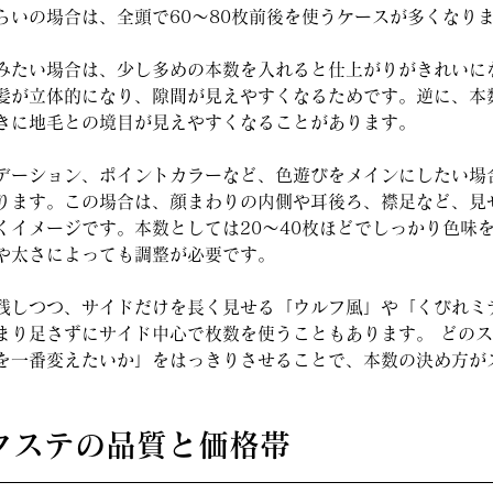
らいの場合は、全頭で60〜80枚前後を使うケースが多くなり
みたい場合は、少し多めの本数を入れると仕上がりがきれいに
髪が立体的になり、隙間が見えやすくなるためです。逆に、本
きに地毛との境目が見えやすくなることがあります。
デーション、ポイントカラーなど、色遊びをメインにしたい場
ります。この場合は、顔まわりの内側や耳後ろ、襟足など、見
くイメージです。本数としては20〜40枚ほどでしっかり色味
や太さによっても調整が必要です。
残しつつ、サイドだけを長く見せる「ウルフ風」や「くびれミ
まり足さずにサイド中心で枚数を使うこともあります。 どの
を一番変えたいか」をはっきりさせることで、本数の決め方が
エクステの品質と価格帯