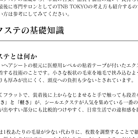
後に専門サロンとしてのTNB TOKYOの考え方も紹介する
い方は参考にしてみてください。
エクステの基礎知識
クステとは何か
いヘアシートの根元に医療用レベルの粘着テープが付いたエク
着する技術のことです。小さな板状の毛束を地毛で挟み込むよ
りも厚みが出にくく、頭皮への負担も少ないとされています。
くフラットで、装着後に上からなじませると手で触っても段差
さ」と「軽さ」
が、シールエクステが人気を集めている一番の
が出やすい部分にも比較的つけやすく、日常生活での違和感を
は1枚あたりの毛量が少ない代わりに、枚数を調整することで