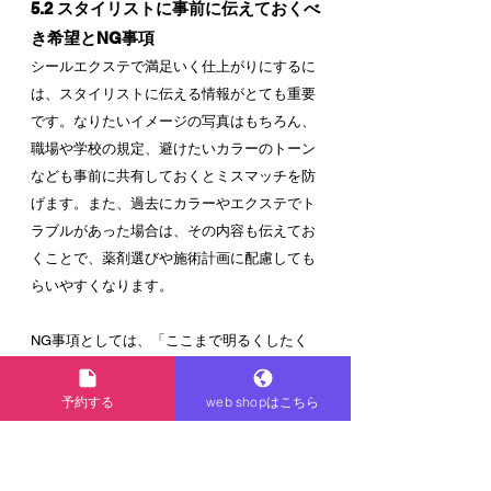
5.2 スタイリストに事前に伝えておくべ
き希望とNG事項
シールエクステで満足いく仕上がりにするに
は、スタイリストに伝える情報がとても重要
です。なりたいイメージの写真はもちろん、
職場や学校の規定、避けたいカラーのトーン
なども事前に共有しておくとミスマッチを防
げます。また、過去にカラーやエクステでト
ラブルがあった場合は、その内容も伝えてお
くことで、薬剤選びや施術計画に配慮しても
らいやすくなります。
NG事項としては、「ここまで明るくしたく
ない」「顔まわりは軽く見せたい」「結んだ
ときにエクステが見えない位置につけてほし
予約する
web shopはこちら
い」など、避けたいポイントも具体的に伝え
ると良いです。エクステの本数や長さについ
ても、予算と希望をセットで話すことで、現